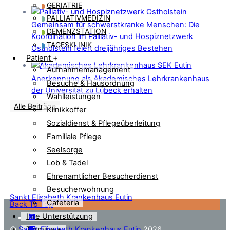
GERIATRIE
PALLIATIVMEDIZIN
Gemeinsam für schwerstkranke Menschen: Die
DEMENZSTATION
Koordination im Palliativ- und Hospiznetzwerk
TAGESKLINIK
Ostholstein feiert dreijähriges Bestehen
Patient
+
Aufnahmemanagement
Anerkennung als Akademisches Lehrkrankenhaus
Besuche & Hausordnung
der Universität zu Lübeck erhalten
Wahlleistungen
Alle Beiträge
Klinikkoffer
Sozialdienst & Pflegeüberleitung
Familiale Pflege
Seelsorge
Lob & Tadel
Ehrenamtlicher Besucherdienst
Besucherwohnung
Sankt Elisabeth Krankenhaus Eutin
Cafeteria
Back To Top
Ihre Unterstützung
©
Sankt Elisabeth Krankenhaus Eutin
2026
Termine
+