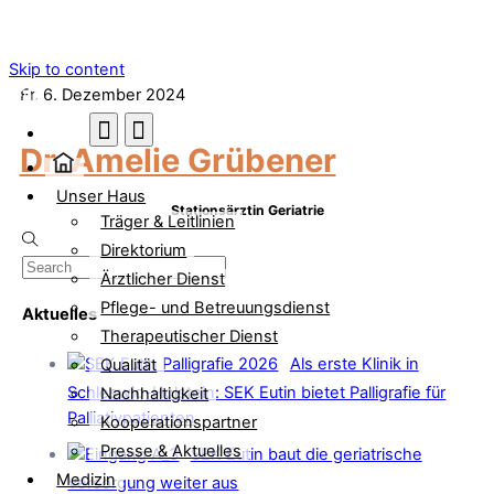
Skip to content
Menu
Fr. 6. Dezember 2024
Dr. Amelie Grübener
Unser Haus
Stationsärztin Geriatrie
Träger & Leitlinien
Direktorium
Ärztlicher Dienst
Pflege- und Betreuungsdienst
Aktuelles
Therapeutischer Dienst
Als erste Klinik in
Qualität
Schleswig-Holstein: SEK Eutin bietet Palligrafie für
Nachhaltigkeit
Palliativpatienten
Kooperationspartner
Presse & Aktuelles
SEK Eutin baut die geriatrische
Medizin
Versorgung weiter aus