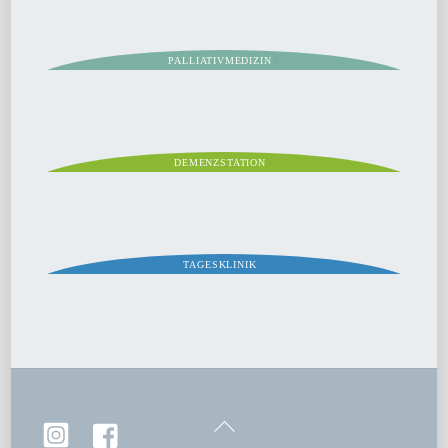
/
PALLIATIVMEDIZIN
/
DEMENZSTATION
/
TAGESKLINIK
Back
To