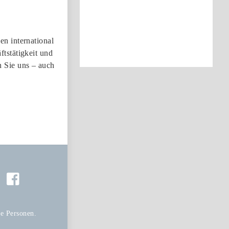
n international
tstätigkeit und
 Sie uns – auch
le Personen.