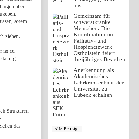
aus
ldungen über
zugeben.
Gemeinsam für
üssen, sofern
schwerstkranke
Menschen: Die
Koordination im
ch ziehen.
Palliativ- und
Hospiznetzwerk
 ist zu
Ostholstein feiert
lständig
dreijähriges Bestehen
Anerkennung als
Akademisches
Lehrkrankenhaus der
Universität zu
Lübeck erhalten
ch Strukturen
e
eichen das
Alle Beiträge