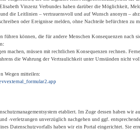
 Elisabeth Vinzenz Verbundes haben darüber die Möglichkeit, Me
 und die Leitlinien – vertrauensvoll und auf Wunsch anonym – ab
chreiben oder Ereignisse melden, ohne Nachteile befürchten zu m
gen führen können, die für andere Menschen Konsequenzen nach si
n:
gen machen, müssen mit rechtlichen Konsequenzen rechnen. Ferner
fahrens die Wahrung der Vertraulichkeit unter Umständen nicht vol
en Wegen mitteilen:
e/evvexternal_formular2.app
nschutzmanagementsystem etabliert. Im Zuge dessen haben wir au
und -verletzungen unverzüglich nachgehen und ggf. entsprechend
es Datenschutzvorfalls haben wir ein Portal eingerichtet. Sie err