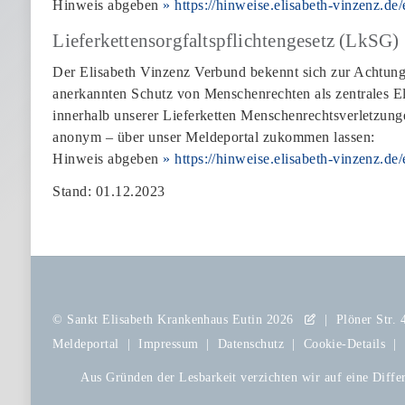
Hinweis abgeben
» https://hinweise.elisabeth-vinzenz.d
Lieferkettensorgfaltspflichtengesetz (LkSG)
Der Elisabeth Vinzenz Verbund bekennt sich zur Achtung
anerkannten Schutz von Menschenrechten als zentrales El
innerhalb unserer Lieferketten Menschenrechtsverletz
anonym – über unser Meldeportal zukommen lassen:
Hinweis abgeben
» https://hinweise.elisabeth-vinzenz.d
Stand: 01.12.2023
©
Sankt Elisabeth Krankenhaus Eutin
2026
|
Plöner Str.
Meldeportal
|
Impressum
|
Datenschutz
|
Cookie-Details
|
Aus Gründen der Lesbarkeit verzichten wir auf eine Differ