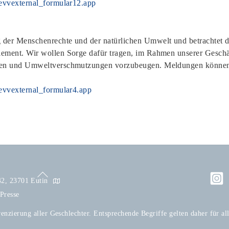
e/evvexternal_formular12.app
 der Menschenrechte und der natürlichen Umwelt und betrachtet de
ement. Wir wollen Sorge dafür tragen, im Rahmen unserer Geschäf
ungen und Umweltverschmutzungen vorzubeugen. Meldungen können
e/evvexternal_formular4.app
Back
 42, 23701 Eutin
To
Presse
Top
enzierung aller Geschlechter. Entsprechende Begriffe gelten daher für al