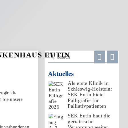
Aktuelles
Als erste Klinik in
Schleswig-Holstein:
zugleich.
SEK Eutin bietet
n Sie unsere
Palligrafie für
Palliativpatienten
SEK Eutin baut die
geriatrische
Versorgung weiter
lle verbundenen