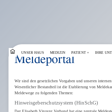
Skip
Meldeportal
to
UNSER HAUS
MEDIZIN
PATIENT
+
IHRE UN
content
Wir sind den gesetzlichen Vorgaben und unseren internen 
Wesentlicher Bestandteil ist die Etablierung von Meldekan
Meldewege zu folgenden Themen:
Hinweisgeberschutzsystem (HinSchG)
Der Elisabeth Vinzenz Verbund hat eine zentrale Meldeste