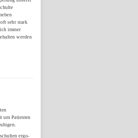
schulte
 neben
oft sehr stark
sich immer
gehalten werden
rten
it um Patienten
ruhigen.
schulten ergo-