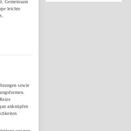
att. Gemeinsam
pe leichte
t.
ahrungen sowie
lungsformen.
 Reize
rgan anknüpfen
chkeiten
leitung unserer