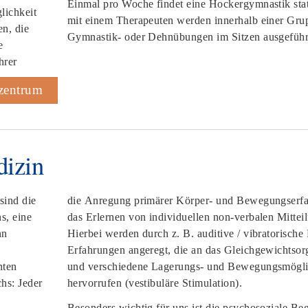
Einmal pro Woche findet eine Hockergymnastik st
lichkeit
mit einem Therapeuten werden innerhalb einer Grup
en, die
Gymnastik- oder Dehnübungen im Sitzen ausgeführ
e
hrer
ezentrum
dizin
sind die
die Anregung primärer Körper- und Bewegungserf
s, eine
das Erlernen von individuellen non-verbalen Mittei
nn
Hierbei werden durch z. B. auditive / vibratorische
Erfahrungen angeregt, die an das Gleichgewichtso
nten
und verschiedene Lagerungs- und Bewegungsmögli
chs: Jeder
hervorrufen (vestibuläre Stimulation).
Besonders wichtig für uns ist die psychosoziale Beg