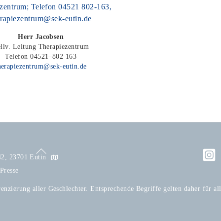
Herr Jacobsen
ellv. Leitung Therapiezentrum
Telefon 04521–802 163
herapiezentrum@sek-eutin.de
Back
 42, 23701 Eutin
To
Presse
Top
enzierung aller Geschlechter. Entsprechende Begriffe gelten daher für al