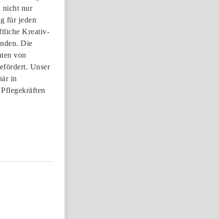
 nicht nur
g für jeden
tliche Kreativ-
inden. Die
nten von
efördert. Unser
när in
 Pflegekräften