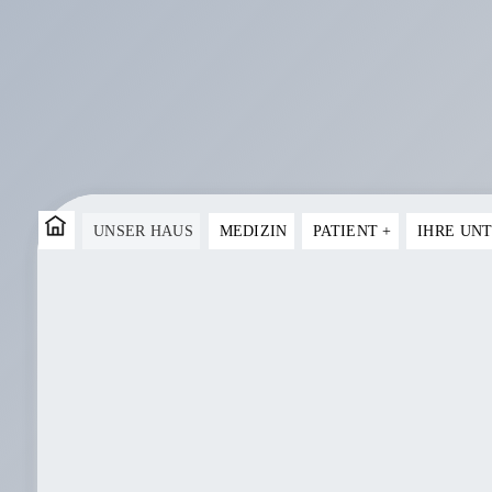
Skip
to
UNSER HAUS
MEDIZIN
PATIENT
+
IHRE UN
content