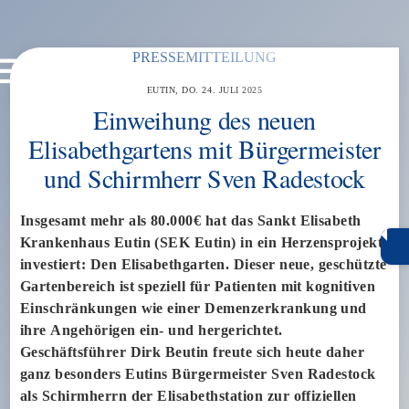
Skip
PRESSEMITTEILUNG
Menu
to
DO. 24. JULI 2025
content
Einweihung des neuen
Elisabethgartens mit Bürgermeister
und Schirmherr Sven Radestock
Insgesamt mehr als 80.000€ hat das Sankt Elisabeth
Krankenhaus Eutin (SEK Eutin) in ein Herzensprojekt
investiert: Den Elisabethgarten. Dieser neue, geschützte
Gartenbereich ist speziell für Patienten mit kognitiven
Einschränkungen wie einer Demenzerkrankung und
ihre Angehörigen ein- und hergerichtet.
Geschäftsführer Dirk Beutin freute sich heute daher
ganz besonders Eutins Bürgermeister Sven Radestock
als Schirmherrn der Elisabethstation zur offiziellen