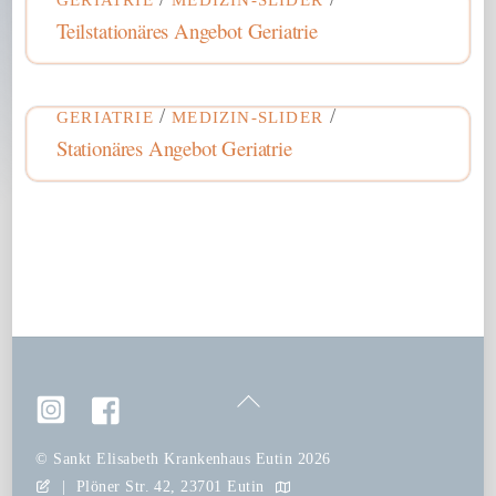
Teilstationäres Angebot Geriatrie
/
/
GERIATRIE
MEDIZIN-SLIDER
Stationäres Angebot Geriatrie
Back
To
Top
©
Sankt Elisabeth Krankenhaus Eutin
2026
|
Plöner Str. 42, 23701 Eutin