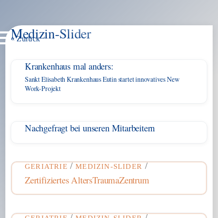
Medizin-Slider
Skip
Menu
« Zurück
to
content
Krankenhaus mal anders:
Sankt Elisabeth Krankenhaus Eutin startet innovatives New
Work-Projekt
Nachgefragt bei unseren Mitarbeitern
/
/
GERIATRIE
MEDIZIN-SLIDER
Zertifiziertes AltersTraumaZentrum
/
/
GERIATRIE
MEDIZIN-SLIDER