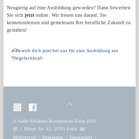
Neugierig auf eine Ausbildung geworden? Dann bewerben
Sie sich
jetzt
online. Wir freuen uns darauf, Sie
kennenzulernen und gemeinsam Ihre berufliche Zukunft zu
gestalten!
Ausbildung
zur
Pflegefachkraft
Back
To
Top
©
Sankt Elisabeth Krankenhaus Eutin
2026
|
Plöner Str. 42, 23701 Eutin
Meldeportal
|
Impressum
|
Datenschutz
|